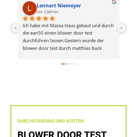
Lennart Niemeyer
vor 2 Jahren
Ich habe mit Massa Haus gebaut und durch 
Am 
die ean50 einen blower door test 
Anl
h 
durchführen lassen.Gestern wurde der 
gew
ng 
blower door test durch matthias buck 
Fr.
en 
durchgeführt. Heute habe ich den bericht 
kan
n 
schon per email erhalten! Ich bin sehr 
war
zufrieden mit der Auftragserteilung bis zur 
des 
Abwicklung. Es lief reibungslos und hatte 
 
mit sehr netten Ansprechpartnern zutun. 
zu 
Ich kann dieses Unternehmen nur 
ine 
weiterempfehlen!
DURCHFÜHRUNG UND KOSTEN
BLOWER DOOR TEST