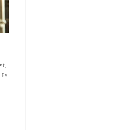
st,
 Es
h