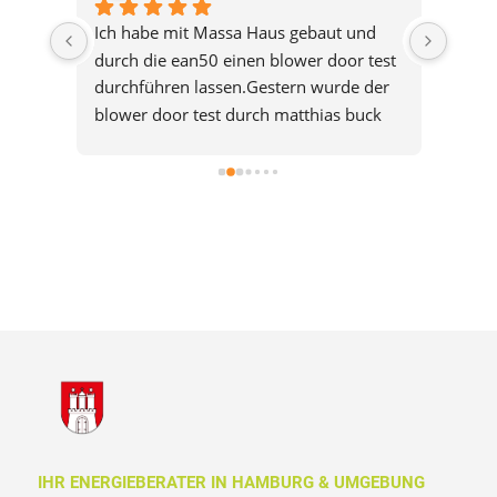
 
Ich habe mit Massa Haus gebaut und 
Am 26
 
durch die ean50 einen blower door test 
Anlie
und 
durchführen lassen.Gestern wurde der 
gewen
blower door test durch matthias buck 
von F
h 
durchgeführt. Heute habe ich den 
somit
ten 
bericht schon per email erhalten! Ich bin 
sehr 
or-
sehr zufrieden mit der Auftragserteilung 
bis zur Abwicklung. Es lief reibungslos 
luss 
und hatte mit sehr netten 
Ansprechpartnern zutun. Ich kann 
dieses Unternehmen nur 
r 
weiterempfehlen!
IHR ENERGIEBERATER IN HAMBURG & UMGEBUNG