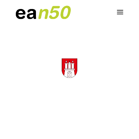
ENERGIEBERATUNG UND
BLOWER DOOR TEST FÜR
HAMBURG
Unabhängige Energieberatung