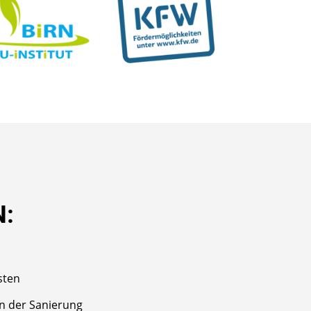
N:
sten
n der Sanierung