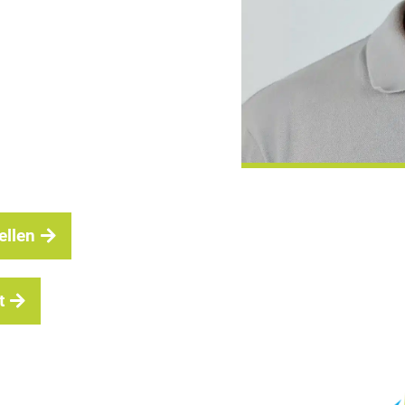
ellen
t