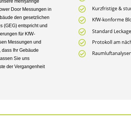
unsere mehrjährige

Kurzfristige & s
Blower Door Messungen in
ebäude den gesetzlichen

KfW-konforme Bl
 (GEG) entspricht und

Standard Leckage
derungen für KfW-

Protokoll am näc
zisen Messungen und
, dass Ihr Gebäude

Raumluftanalyse
 Lassen Sie uns
ste der Vergangenheit