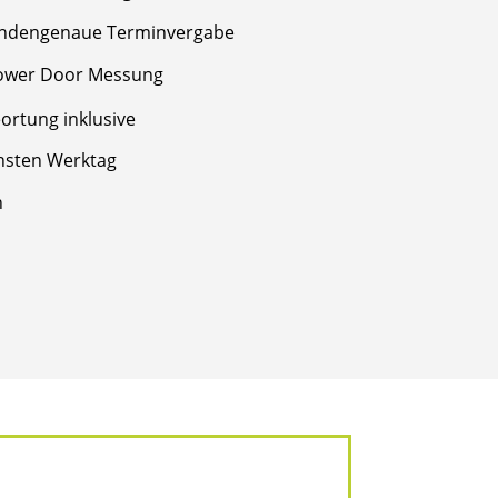
tundengenaue Terminvergabe
ower Door Messung
ortung inklusive
hsten Werktag
n